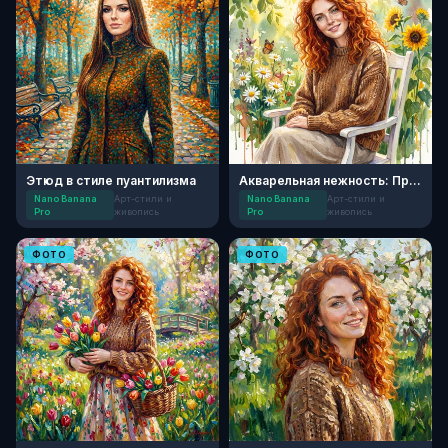
Этюд в стиле пуантилизма
Акварельная нежность: Праздник ромашек
Nano Banana
Арт-стили и
Nano Banana
Арт-стили и
Pro
живопись
Pro
живопись
ФОТО
ФОТО