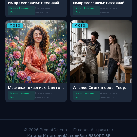
Импрессионизм: Весенний сад
Импрессионизм: Весенний Ветер
Nano Banana
Арт-стили и
Nano Banana
Арт-стили и
Pro
живопись
Pro
живопись
ФОТО
ФОТО
Масляная живопись: Цветочный сад
Ателье Скульпторов: Творческий Дуэт
Nano Banana
Арт-стили и
Nano Banana
Арт-стили и
Pro
живопись
Pro
живопись
© 2026 PromptGaleria — Галерея AI-промтов
Каталог
Категории
Модели
Блог
RSS
GPT RF