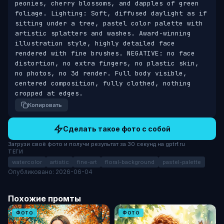
peonies, cherry blossoms, and dapples of green 
foliage. Lighting: Soft, diffused daylight as if 
sitting under a tree, pastel color palette with 
artistic splatters and washes. Award-winning 
illustration style, highly detailed face 
rendered with fine brushes. NEGATIVE: no face 
distortion, no extra fingers, no plastic skin, 
no photos, no 3d render. Full body visible, 
centered composition, fully clothed, nothing 
cropped at edges.
Копировать
Сделать такое фото с собой
Загрузи своё фото и получи результат за 30 секунд на gptrf.ru
ТЕГИ
watercolor
artistic
fine-art
floral-background
pastel-palette
Опубликовано: 2026-06-04
Похожие промты
ФОТО
ФОТО