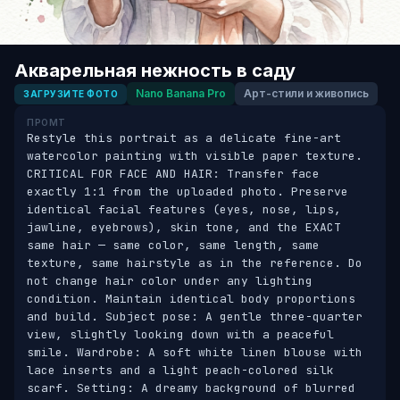
Акварельная нежность в саду
Nano Banana Pro
Арт-стили и живопись
ЗАГРУЗИТЕ ФОТО
ПРОМТ
Restyle this portrait as a delicate fine-art 
watercolor painting with visible paper texture. 
CRITICAL FOR FACE AND HAIR: Transfer face 
exactly 1:1 from the uploaded photo. Preserve 
identical facial features (eyes, nose, lips, 
jawline, eyebrows), skin tone, and the EXACT 
same hair — same color, same length, same 
texture, same hairstyle as in the reference. Do 
not change hair color under any lighting 
condition. Maintain identical body proportions 
and build. Subject pose: A gentle three-quarter 
view, slightly looking down with a peaceful 
smile. Wardrobe: A soft white linen blouse with 
lace inserts and a light peach-colored silk 
scarf. Setting: A dreamy background of blurred 