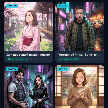
ФОТО
ФОТО
Дух цветущей вишни: Аниме
Городской Ритм: Эстетика Сэйнэн
Nano Banana Pro
Аниме и манга
Nano Banana Pro
Аниме и манга
ФОТО
ФОТО