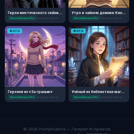
Герои мистического сейнен-детектива
Утро в чайном домике Киото
Nano Banana Pro
Аниме и манга
Nano Banana Pro
Аниме и манга
ФОТО
ФОТО
Героиня из «За гранью»
Учёный из библиотеки магических свитков
Nano Banana Pro
Аниме и манга
Nano Banana Pro
Аниме и манга
© 2026 PromptGaleria — Галерея AI-промтов