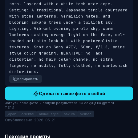
sash, layered with a white tech-wear cape. 
Setting: A traditional Japanese temple courtyard 
with stone lanterns, vermilion gates, and 
blooming sakura trees under a twilight sky. 
Lighting: Vibrant evening purple sky, warm 
lanterns casting orange light on the face, cel-
shaded artistic look but with photorealistic 
textures. Shot on Sony A7IV, 50mm, f/1.8, anime-
style color grading. NEGATIVE: no face 
distortion, no hair color change, no extra 
fingers, no nudity, fully clothed, no cartoonish 
distortions.
Копировать
Сделать такое фото с собой
Загрузи своё фото и получи результат за 30 секунд на gptrf.ru
ТЕГИ
japan
oriental
anime-style
sakura
seinen
Опубликовано: 2026-05-21
Похожие промты