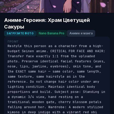
Аниме-Героиня: Храм Цветущей
Сакуры
Nano Banana Pro
Аниме и манга
ЗАГРУЗИТЕ ФОТО
ПРОМТ
Restyle this person as a character from a high-
budget Seinen anime. CRITICAL FOR FACE AND HAIR: 
Transfer face exactly 1:1 from the uploaded 
photo. Preserve identical facial features (eyes, 
nose, lips, jawline, eyebrows), skin tone, and 
the EXACT same hair — same color, same length, 
same texture, same hairstyle as in the 
reference. Do not change hair color under any 
lighting condition. Maintain identical body 
proportions and build. Subject pose: Standing in 
a dynamic 3/4 view, hand resting on a 
traditional wooden gate, cherry blossom petals 
falling around her. Wardrobe: A modern stylized 
kimono in deep indigo with a vibrant red obi 