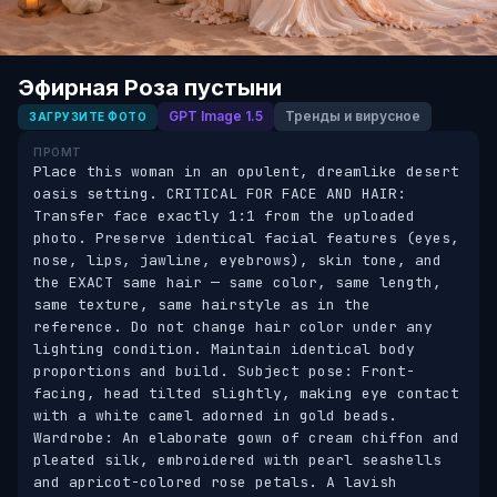
Эфирная Роза пустыни
GPT Image 1.5
Тренды и вирусное
ЗАГРУЗИТЕ ФОТО
ПРОМТ
Place this woman in an opulent, dreamlike desert 
oasis setting. CRITICAL FOR FACE AND HAIR: 
Transfer face exactly 1:1 from the uploaded 
photo. Preserve identical facial features (eyes, 
nose, lips, jawline, eyebrows), skin tone, and 
the EXACT same hair — same color, same length, 
same texture, same hairstyle as in the 
reference. Do not change hair color under any 
lighting condition. Maintain identical body 
proportions and build. Subject pose: Front-
facing, head tilted slightly, making eye contact 
with a white camel adorned in gold beads. 
Wardrobe: An elaborate gown of cream chiffon and 
pleated silk, embroidered with pearl seashells 
and apricot-colored rose petals. A lavish 