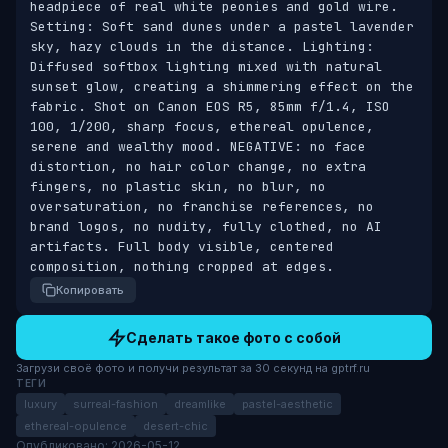
headpiece of real white peonies and gold wire. 
Setting: Soft sand dunes under a pastel lavender 
sky, hazy clouds in the distance. Lighting: 
Diffused softbox lighting mixed with natural 
sunset glow, creating a shimmering effect on the 
fabric. Shot on Canon EOS R5, 85mm f/1.4, ISO 
100, 1/200, sharp focus, ethereal opulence, 
serene and wealthy mood. NEGATIVE: no face 
distortion, no hair color change, no extra 
fingers, no plastic skin, no blur, no 
oversaturation, no franchise references, no 
brand logos, no nudity, fully clothed, no AI 
artifacts. Full body visible, centered 
composition, nothing cropped at edges.
Копировать
Сделать такое фото с собой
Загрузи своё фото и получи результат за 30 секунд на gptrf.ru
ТЕГИ
luxury
surreal-fashion
dreamlike
pastel-aesthetic
ethereal-opulence
desert-chic
Опубликовано: 2026-05-12