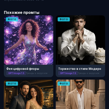
Похожие промты
ФОТО
ФОТО
Фея цифровой флоры
Торжество в стиле Модерн
GPT Image 1.5
Тренды и вирусное
GPT Image 1.5
Тренды и вирусное
ФОТО
ФОТО