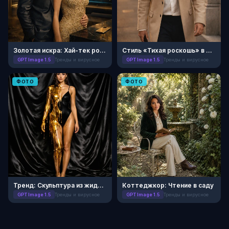
Золотая искра: Хай-тек роскошь
Стиль «Тихая роскошь» в Милане
GPT Image 1.5
Тренды и вирусное
GPT Image 1.5
Тренды и вирусное
ФОТО
ФОТО
Тренд: Скульптура из жидкого золота
Коттеджкор: Чтение в саду
GPT Image 1.5
Тренды и вирусное
GPT Image 1.5
Тренды и вирусное