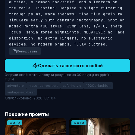
outside, a bamboo bookshelf, and a lantern on 
the table. Lighting: Dappled sunlight filtering 
through palms, warm shadows, fine film grain to 
simulate early 20th-century photography. Shot on 
Kodak Portra 400 style, 35mm lens, f/4.0, sharp 
focus, sepia-toned highlights. NEGATIVE: no face 
distortion, no extra fingers, no electronic 
devices, no modern brands, fully clothed.
Копировать
Сделать такое фото с собой
Загрузи своё фото и получи результат за 30 секунд на gptrf.ru
ТЕГИ
adventure
historical-portrait
safari-style
1920s-fashion
vintage-explorer
Опубликовано: 2026-07-04
Похожие промты
ФОТО
ФОТО