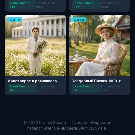
Nano Banana
Исторические
Nano Banana
Исторические
Pro
эпохи
Pro
эпохи
ФОТО
ФОТО
Аристократ в ромашковом поле
Усадебный Пикник 1900-х
Nano Banana
Исторические
Nano Banana
Исторические
Pro
эпохи
Pro
эпохи
© 2026 PromptGaleria — Галерея AI-промтов
Каталог
Категории
Модели
Блог
RSS
GPT RF