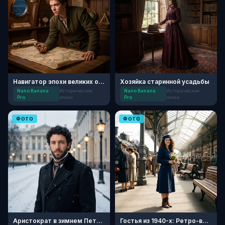
Навигатор эпохи великих открытий
Хозяйка старинной усадьбы
Nano Banana
Исторические
Nano Banana
Исторические
Pro
эпохи
Pro
эпохи
ФОТО
ФОТО
Аристократ в зимнем Петербурге
Гостья из 1940-х: Ретро-вокзал