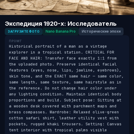
Экспедиция 1920-х: Исследователь
Nano Banana Pro
Исторические эпохи
ЗАГРУЗИТЕ ФОТО
ПРОМТ
Historical portrait of a man as a vintage 
explorer in a tropical station. CRITICAL FOR 
FACE AND HAIR: Transfer face exactly 1:1 from 
the uploaded photo. Preserve identical facial 
features (eyes, nose, lips, jawline, eyebrows), 
skin tone, and the EXACT same hair — same color, 
same length, same texture, same hairstyle as in 
the reference. Do not change hair color under 
any lighting condition. Maintain identical body 
proportions and build. Subject pose: Sitting at 
a wooden desk covered with parchment maps and 
brass compasses. Wardrobe: Relaxed olive-green 
cotton safari shirt, leather utility vest with 
pockets, rugged khaki trousers. Setting: Canvas 
tent interior with tropical palms visible 