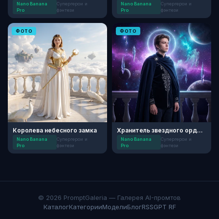
Nano Banana
Супергерои и
Nano Banana
Супергерои и
Pro
фэнтези
Pro
фэнтези
ФОТО
ФОТО
Королева небесного замка
Хранитель звездного ордена
Nano Banana
Супергерои и
Nano Banana
Супергерои и
Pro
фэнтези
Pro
фэнтези
© 2026 PromptGaleria — Галерея AI-промтов
Каталог
Категории
Модели
Блог
RSS
GPT RF