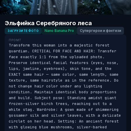
Эльфийка Серебряного леса
Nano Banana Pro
Супергерои и фэнтези
ЗАГРУЗИТЕ ФОТО
ПРОМТ
Transform this woman into a majestic forest 
guardian. CRITICAL FOR FACE AND HAIR: Transfer 
face exactly 1:1 from the uploaded photo. 
Preserve identical facial features (eyes, nose, 
lips, jawline, eyebrows), skin tone, and the 
EXACT same hair — same color, same length, same 
texture, same hairstyle as in the reference. Do 
not change hair color under any lighting 
condition. Maintain identical body proportions 
and build. Subject pose: Standing amidst giant 
frozen-silver birch trees, reaching out to a 
white stag. Wardrobe: A gown made of shimmering 
gossamer silk and silver leaves, with a delicate 
circlet on her head. Setting: An ancient forest 
with glowing blue mushrooms, silver-barked 