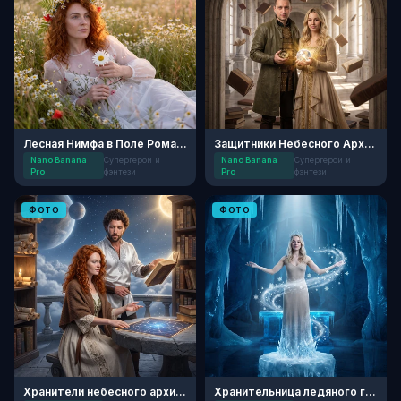
Лесная Нимфа в Поле Ромашек
Защитники Небесного Архива
Nano Banana
Супергерои и
Nano Banana
Супергерои и
Pro
фэнтези
Pro
фэнтези
ФОТО
ФОТО
Хранители небесного архива
Хранительница ледяного грота