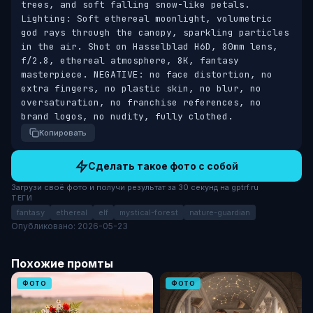
trees, and soft falling snow-like petals. 
Lighting: Soft ethereal moonlight, volumetric 
god rays through the canopy, sparkling particles 
in the air. Shot on Hasselblad H6D, 80mm lens, 
f/2.8, ethereal atmosphere, 8K, fantasy 
masterpiece. NEGATIVE: no face distortion, no 
extra fingers, no plastic skin, no blur, no 
oversaturation, no franchise references, no 
brand logos, no nudity, fully clothed.
Копировать
Сделать такое фото с собой
Загрузи своё фото и получи результат за 30 секунд на gptrf.ru
ТЕГИ
fantasy
ethereal
elf
mystical-forest
nature-guardian
Опубликовано: 2026-05-23
Похожие промты
ФОТО
ФОТО