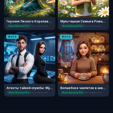
Героиня Лесного Королевства
Мультяшная Семья в Ромашковом Поле
Nano Banana Pro
Мультфильмы
Nano Banana Pro
Мультфильмы
ФОТО
ФОТО
Агенты тайной службы: Мультипликация
Волшебное чаепитие в анимации
Nano Banana Pro
Мультфильмы
Nano Banana Pro
Мультфильмы