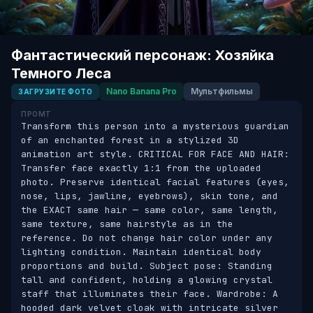
Фантастический персонаж: Хозяйка
Темного Леса
Nano Banana Pro
Мультфильмы
ЗАГРУЗИТЕ ФОТО
ПРОМТ
Transform this person into a mysterious guardian 
of an enchanted forest in a stylized 3D 
animation art style. CRITICAL FOR FACE AND HAIR: 
Transfer face exactly 1:1 from the uploaded 
photo. Preserve identical facial features (eyes, 
nose, lips, jawline, eyebrows), skin tone, and 
the EXACT same hair — same color, same length, 
same texture, same hairstyle as in the 
reference. Do not change hair color under any 
lighting condition. Maintain identical body 
proportions and build. Subject pose: Standing 
tall and confident, holding a glowing crystal 
staff that illuminates their face. Wardrobe: A 
hooded dark velvet cloak with intricate silver 