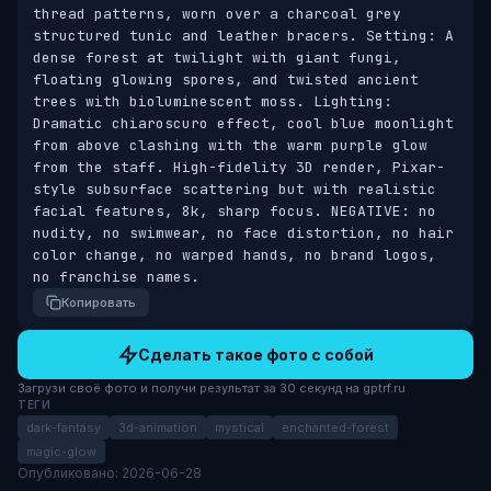
thread patterns, worn over a charcoal grey 
structured tunic and leather bracers. Setting: A 
dense forest at twilight with giant fungi, 
floating glowing spores, and twisted ancient 
trees with bioluminescent moss. Lighting: 
Dramatic chiaroscuro effect, cool blue moonlight 
from above clashing with the warm purple glow 
from the staff. High-fidelity 3D render, Pixar-
style subsurface scattering but with realistic 
facial features, 8k, sharp focus. NEGATIVE: no 
nudity, no swimwear, no face distortion, no hair 
color change, no warped hands, no brand logos, 
no franchise names.
Копировать
Сделать такое фото с собой
Загрузи своё фото и получи результат за 30 секунд на gptrf.ru
ТЕГИ
dark-fantasy
3d-animation
mystical
enchanted-forest
magic-glow
Опубликовано: 2026-06-28