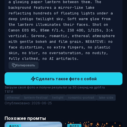
a glowing paper lantern between them. The 
background features a mirror-like lake 
reflecting hundreds of floating lights under a 
deep indigo twilight sky. Soft warm glow from 
the lantern illuminates their faces. Shot on 
Canon EOS R5, 85mm f/1.4, ISO 400, 1/125s, 3:4 
vertical. Serene, romantic, ethereal atmosphere 
with gentle bokeh and film grain. NEGATIVE: no 
face distortion, no extra fingers, no plastic 
skin, no blur, no oversaturation, no nudity, 
fully clothed, no AI artifacts.
Копировать
Сделать такое фото с собой
Загрузи своё фото и получи результат за 30 секунд на gptrf.ru
ТЕГИ
ethereal
lantern-festival
twilight
romantic-portrait
lake-side
Опубликовано: 2026-06-25
Похожие промты
ФОТО
ФОТО