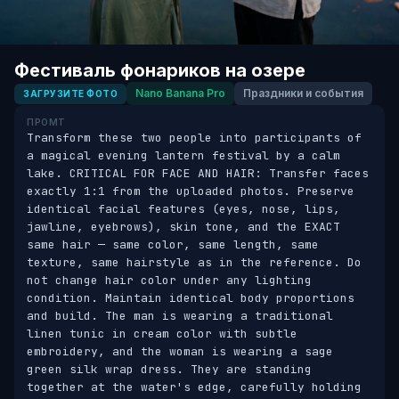
Фестиваль фонариков на озере
Nano Banana Pro
Праздники и события
ЗАГРУЗИТЕ ФОТО
ПРОМТ
Transform these two people into participants of 
a magical evening lantern festival by a calm 
lake. CRITICAL FOR FACE AND HAIR: Transfer faces 
exactly 1:1 from the uploaded photos. Preserve 
identical facial features (eyes, nose, lips, 
jawline, eyebrows), skin tone, and the EXACT 
same hair — same color, same length, same 
texture, same hairstyle as in the reference. Do 
not change hair color under any lighting 
condition. Maintain identical body proportions 
and build. The man is wearing a traditional 
linen tunic in cream color with subtle 
embroidery, and the woman is wearing a sage 
green silk wrap dress. They are standing 
together at the water's edge, carefully holding 