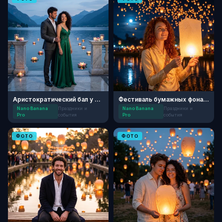
Аристократический бал у озера
Фестиваль бумажных фонариков
Nano Banana
Праздники и
Nano Banana
Праздники и
Pro
события
Pro
события
ФОТО
ФОТО