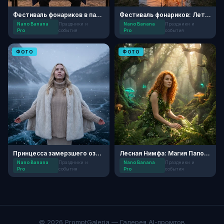
Фестиваль фонариков в парке
Фестиваль фонариков: Летний вечер
Nano Banana
Праздники и
Nano Banana
Праздники и
Pro
события
Pro
события
ФОТО
ФОТО
Принцесса замерзшего озера
Лесная Нимфа: Магия Папоротника
Nano Banana
Праздники и
Nano Banana
Праздники и
Pro
события
Pro
события
© 2026 PromptGaleria — Галерея AI-промтов