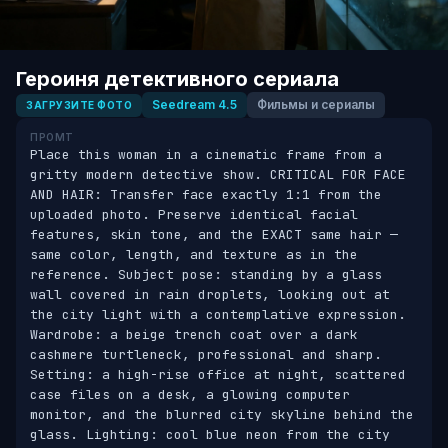
Героиня детективного сериала
Seedream 4.5
Фильмы и сериалы
ЗАГРУЗИТЕ ФОТО
ПРОМТ
Place this woman in a cinematic frame from a 
gritty modern detective show. CRITICAL FOR FACE 
AND HAIR: Transfer face exactly 1:1 from the 
uploaded photo. Preserve identical facial 
features, skin tone, and the EXACT same hair — 
same color, length, and texture as in the 
reference. Subject pose: standing by a glass 
wall covered in rain droplets, looking out at 
the city light with a contemplative expression. 
Wardrobe: a beige trench coat over a dark 
cashmere turtleneck, professional and sharp. 
Setting: a high-rise office at night, scattered 
case files on a desk, a glowing computer 
monitor, and the blurred city skyline behind the 
glass. Lighting: cool blue neon from the city 