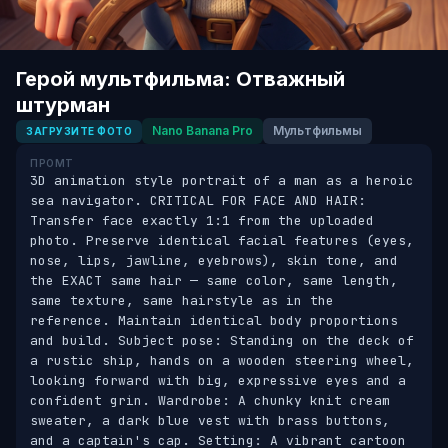
Герой мультфильма: Отважный
штурман
Nano Banana Pro
Мультфильмы
ЗАГРУЗИТЕ ФОТО
ПРОМТ
3D animation style portrait of a man as a heroic 
sea navigator. CRITICAL FOR FACE AND HAIR: 
Transfer face exactly 1:1 from the uploaded 
photo. Preserve identical facial features (eyes, 
nose, lips, jawline, eyebrows), skin tone, and 
the EXACT same hair — same color, same length, 
same texture, same hairstyle as in the 
reference. Maintain identical body proportions 
and build. Subject pose: Standing on the deck of 
a rustic ship, hands on a wooden steering wheel, 
looking forward with big, expressive eyes and a 
confident grin. Wardrobe: A chunky knit cream 
sweater, a dark blue vest with brass buttons, 
and a captain's cap. Setting: A vibrant cartoon 