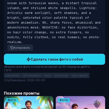
ocean with turquoise waves, a distant tropical 
island, and stylized white seagulls. Lighting: 
Artistic warm sunlight, soft shadows, and a 
bright, saturated color palette typical of 
modern animation. 8K, sharp focus, whimsical and 
adventurous mood. NEGATIVE: no face distortion, 
no hair color change, no extra fingers, no 
nudity, fully clothed, no real humans, no photo-
realism.
Копировать
Сделать такое фото с собой
Загрузи своё фото и получи результат за 30 секунд на gptrf.ru
ТЕГИ
adventure
3d-animation
hero
whimsical
sea-captain
Опубликовано: 2026-06-09
Похожие промты
ФОТО
ФОТО