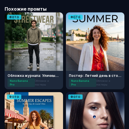
Похожие промты
ФОТО
ФОТО
Обложка журнала: Уличный повседневный стиль
Постер: Летний день в столице
Nano Banana
Обложки и
Nano Banana
Обложки и
Pro
постеры
Pro
постеры
ФОТО
ФОТО