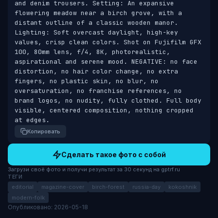
and denim trousers. Setting: An expansive 
flowering meadow near a birch grove, with a 
distant outline of a classic wooden manor. 
Lighting: Soft overcast daylight, high-key 
values, crisp clean colors. Shot on Fujifilm GFX 
100, 80mm lens, f/4, 8K, photorealistic, 
aspirational and serene mood. NEGATIVE: no face 
distortion, no hair color change, no extra 
fingers, no plastic skin, no blur, no 
oversaturation, no franchise references, no 
brand logos, no nudity, fully clothed. Full body 
visible, centered composition, nothing cropped 
at edges.
Копировать
Сделать такое фото с собой
Загрузи своё фото и получи результат за 30 секунд на gptrf.ru
ТЕГИ
editorial
magazine-cover
birch-forest
russia-day
kokoshnik
modern-folk
Опубликовано: 2026-05-18