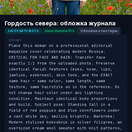
Гордость севера: обложка журнала
Nano Banana Pro
Обложки и постеры
ЗАГРУЗИТЕ ФОТО
ПРОМТ
Place this woman on a professional editorial 
magazine cover celebrating modern Russia. 
CRITICAL FOR FACE AND HAIR: Transfer face 
exactly 1:1 from the uploaded photo. Preserve 
identical facial features (eyes, nose, lips, 
jawline, eyebrows), skin tone, and the EXACT 
same hair — same color, same length, same 
texture, same hairstyle as in the reference. Do 
not change hair color under any lighting 
condition. Maintain identical body proportions 
and build. Subject pose: Standing tall in a 
field of red poppies and blue cornflowers under 
a vast white sky, smiling brightly. Wardrobe: 
Modern stylized kokoshnik in silver filigree, an 
oversized cream wool sweater with knit patterns, 