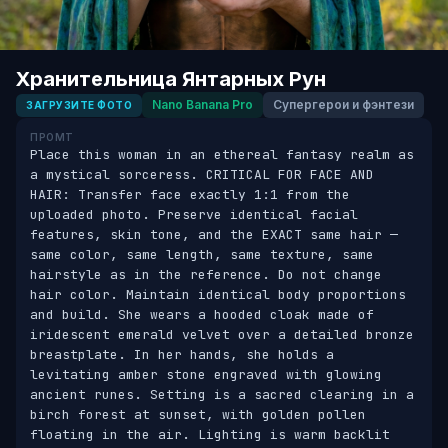
Хранительница Янтарных Рун
Nano Banana Pro
Супергерои и фэнтези
ЗАГРУЗИТЕ ФОТО
ПРОМТ
Place this woman in an ethereal fantasy realm as 
a mystical sorceress. CRITICAL FOR FACE AND 
HAIR: Transfer face exactly 1:1 from the 
uploaded photo. Preserve identical facial 
features, skin tone, and the EXACT same hair — 
same color, same length, same texture, same 
hairstyle as in the reference. Do not change 
hair color. Maintain identical body proportions 
and build. She wears a hooded cloak made of 
iridescent emerald velvet over a detailed bronze 
breastplate. In her hands, she holds a 
levitating amber stone engraved with glowing 
ancient runes. Setting is a sacred clearing in a 
birch forest at sunset, with golden pollen 
floating in the air. Lighting is warm backlit 