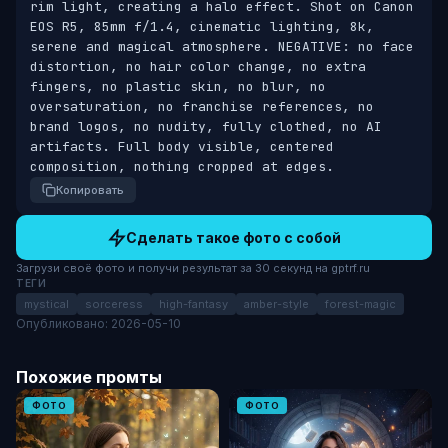
rim light, creating a halo effect. Shot on Canon 
EOS R5, 85mm f/1.4, cinematic lighting, 8k, 
serene and magical atmosphere. NEGATIVE: no face 
distortion, no hair color change, no extra 
fingers, no plastic skin, no blur, no 
oversaturation, no franchise references, no 
brand logos, no nudity, fully clothed, no AI 
artifacts. Full body visible, centered 
composition, nothing cropped at edges.
Копировать
Сделать такое фото с собой
Загрузи своё фото и получи результат за 30 секунд на gptrf.ru
ТЕГИ
mystical
sorceress
high-fantasy
amber-style
forest-magic
Опубликовано: 2026-05-10
Похожие промты
ФОТО
ФОТО