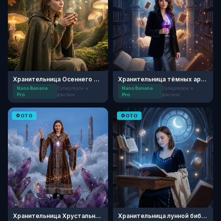
Хранительница Осеннего Ковена
Хранительница тёмных архивов
Nano Banana
Супергерои и
Nano Banana
Супергерои и
Pro
фэнтези
Pro
фэнтези
ФОТО
ФОТО
Хранительница Хрустальных Пиков
Хранительница лунной библиотеки