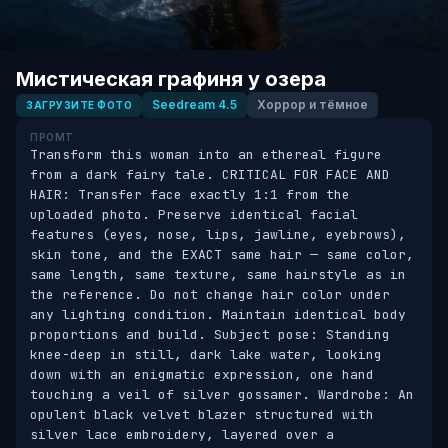
Мистическая графиня у озера
Seedream 4.5
Хоррор и тёмное
ЗАГРУЗИТЕ ФОТО
ПРОМТ
Transform this woman into an ethereal figure 
from a dark fairy tale. CRITICAL FOR FACE AND 
HAIR: Transfer face exactly 1:1 from the 
uploaded photo. Preserve identical facial 
features (eyes, nose, lips, jawline, eyebrows), 
skin tone, and the EXACT same hair — same color, 
same length, same texture, same hairstyle as in 
the reference. Do not change hair color under 
any lighting condition. Maintain identical body 
proportions and build. Subject pose: Standing 
knee-deep in still, dark lake water, looking 
down with an enigmatic expression, one hand 
touching a veil of silver gossamer. Wardrobe: An 
opulent black velvet blazer structured with 
silver lace embroidery, layered over a 