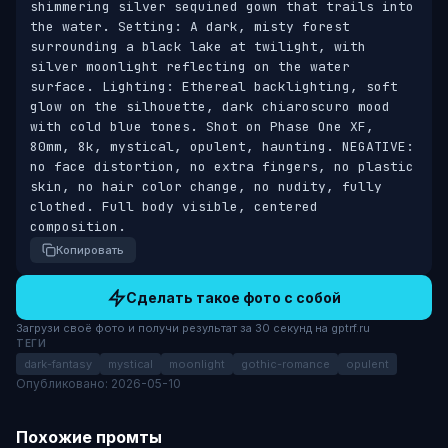
shimmering silver sequined gown that trails into 
the water. Setting: A dark, misty forest 
surrounding a black lake at twilight, with 
silver moonlight reflecting on the water 
surface. Lighting: Ethereal backlighting, soft 
glow on the silhouette, dark chiaroscuro mood 
with cold blue tones. Shot on Phase One XF, 
80mm, 8k, mystical, opulent, haunting. NEGATIVE: 
no face distortion, no extra fingers, no plastic 
skin, no hair color change, no nudity, fully 
clothed. Full body visible, centered 
composition.
Копировать
Сделать такое фото с собой
Загрузи своё фото и получи результат за 30 секунд на gptrf.ru
ТЕГИ
dark-fantasy
mystical
moonlight
gothic-romance
opulent
Опубликовано: 2026-05-10
Похожие промты