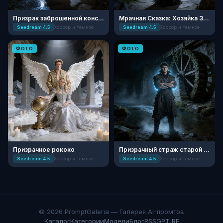
Призрак заброшенной консерватории
Мрачная Сказка: Хозяйка Заброшенного Грота
Seedream 4.5
Хоррор и тёмное
Seedream 4.5
Хоррор и тёмное
ФОТО
ФОТО
Призрачное рококо
Призрачный страж старой мельницы
Seedream 4.5
Хоррор и тёмное
Seedream 4.5
Хоррор и тёмное
© 2026 PromptGaleria — Галерея AI-промтов
Каталог
Категории
Модели
Блог
RSS
GPT RF