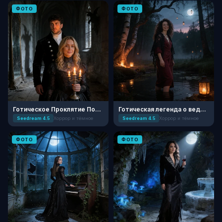
ФОТО
ФОТО
Готическое Проклятие Поместья
Готическая легенда о ведьме
Seedream 4.5
Хоррор и тёмное
Seedream 4.5
Хоррор и тёмное
ФОТО
ФОТО