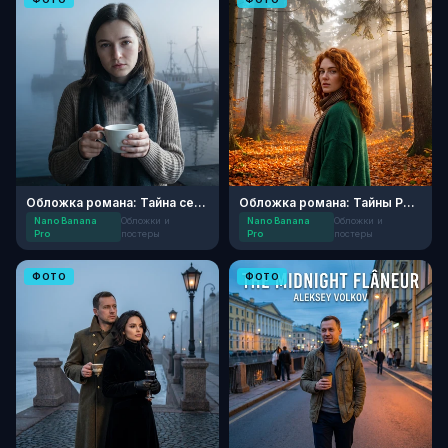
Обложка романа: Тайна северных земель
Обложка романа: Тайны Рыжего Леса
Nano Banana
Обложки и
Nano Banana
Обложки и
Pro
постеры
Pro
постеры
ФОТО
ФОТО