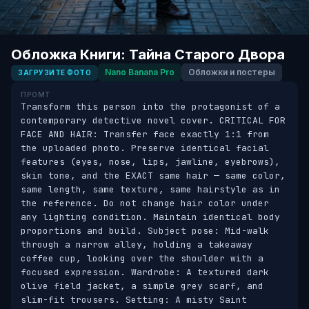
Обложка Книги: Тайна Старого Двора
Nano Banana Pro
Обложки и постеры
ЗАГРУЗИТЕ ФОТО
ПРОМТ
Transform this person into the protagonist of a 
contemporary detective novel cover. CRITICAL FOR 
FACE AND HAIR: Transfer face exactly 1:1 from 
the uploaded photo. Preserve identical facial 
features (eyes, nose, lips, jawline, eyebrows), 
skin tone, and the EXACT same hair — same color, 
same length, same texture, same hairstyle as in 
the reference. Do not change hair color under 
any lighting condition. Maintain identical body 
proportions and build. Subject pose: Mid-walk 
through a narrow alley, holding a takeaway 
coffee cup, looking over the shoulder with a 
focused expression. Wardrobe: A textured dark 
olive field jacket, a simple grey scarf, and 
slim-fit trousers. Setting: A misty Saint 