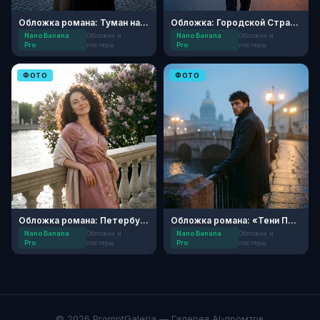
Обложка романа: Туман над Невой
Обложка: Городской Странник
Nano Banana
Обложки и
Nano Banana
Обложки и
Pro
постеры
Pro
постеры
ФОТО
ФОТО
Обложка романа: Петербургская весна
Обложка романа: «Тени Петербурга»
Nano Banana
Обложки и
Nano Banana
Обложки и
Pro
постеры
Pro
постеры
© 2026 PromptGaleria — Галерея AI-промтов