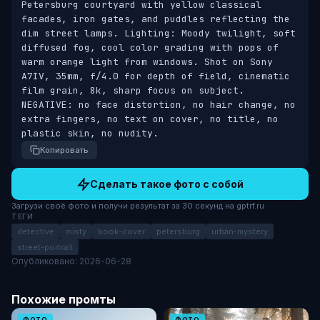
Petersburg courtyard with yellow classical 
facades, iron gates, and puddles reflecting the 
dim street lamps. Lighting: Moody twilight, soft 
diffused fog, cool color grading with pops of 
warm orange light from windows. Shot on Sony 
A7IV, 35mm, f/4.0 for depth of field, cinematic 
film grain, 8k, sharp focus on subject. 
NEGATIVE: no face distortion, no hair change, no 
extra fingers, no text on cover, no title, no 
plastic skin, no nudity.
Копировать
Сделать такое фото с собой
Загрузи своё фото и получи результат за 30 секунд на gptrf.ru
ТЕГИ
detective
misty
book-cover
petersburg
urban-mystery
street-portrait
Опубликовано: 2026-06-28
Похожие промты
ФОТО
ФОТО