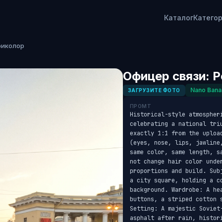
Каталог
Катего
риколор
Офицер связи: 
Nano Bana
ЗАГРУЗИТЕ ФОТО
ПРОМТ
Historical-style atmospher
celebrating a national tri
exactly 1:1 from the uploa
(eyes, nose, lips, jawline
same color, same length, s
not change hair color unde
proportions and build. Sub
a city square, holding a c
background. Wardrobe: A hea
buttons, a striped cotton 
Setting: A majestic Soviet
asphalt after rain, histor