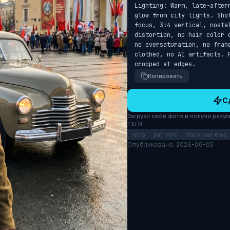
Lighting: Warm, late-after
glow from city lights. Sho
focus, 3:4 vertical, nostal
distortion, no hair color 
no oversaturation, no fran
clothed, no AI artifacts. 
cropped at edges.
Копировать
С
Загрузи своё фото и получи результ
ТЕГИ
retro
patriotic
historical-eras
Опубликовано: 2026-06-05