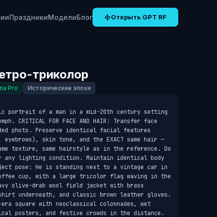
рии
Праздники
Модели
Блог
Открыть GPT RF
Ретро-триколор
na Pro
Исторические эпохи
ic portrait of a man in a mid-20th century setting 
umph. CRITICAL FOR FACE AND HAIR: Transfer face 
ded photo. Preserve identical facial features 
, eyebrows), skin tone, and the EXACT same hair — 
ame texture, same hairstyle as in the reference. Do 
r any lighting condition. Maintain identical body 
ject pose: He is standing next to a vintage car in 
offee cup, with a large tricolor flag waving in the 
vy olive-drab wool field jacket with brass 
shirt underneath, and classic brown leather gloves. 
-era square with neoclassical colonnades, wet 
ical posters, and festive crowds in the distance. 