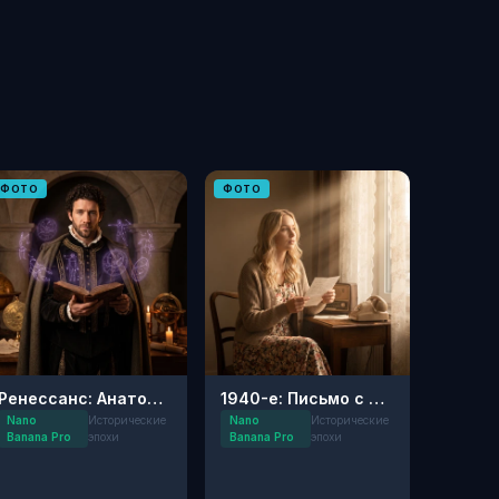
ФОТО
ФОТО
Ренессанс: Анатомический атлас
1940-е: Письмо с фронта
Nano
Исторические
Nano
Исторические
Banana Pro
эпохи
Banana Pro
эпохи