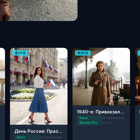
ФОТО
ФОТО
1940-е: Привокзальный Романс
Nano
Исторические
Banana Pro
эпохи
День России: Праздничная прогулка
Nano
Исторические