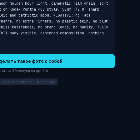
noon golden hour light, cinematic film grain, soft 
t on Kodak Portra 400 style, 50mm f/2.0, sharp 
gic and patriotic mood. NEGATIVE: no face 
change, no extra fingers, no plastic skin, no blur, 
chise references, no brand logos, no nudity, fully 
Full body visible, centered composition, nothing 
делать такое фото с собой
ат за 30 секунд на gptrf.ru
soviet-aesthetic
russia-day