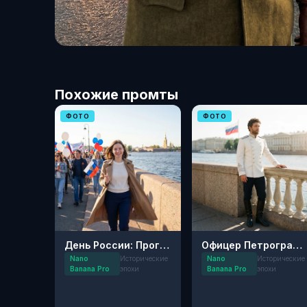
Похожие промты
ФОТО
ФОТО
День России: Прогулка по Набережной
Офицер Петроградской гвардии
Nano
Исторические
Nano
Исторические
Banana Pro
эпохи
Banana Pro
эпохи