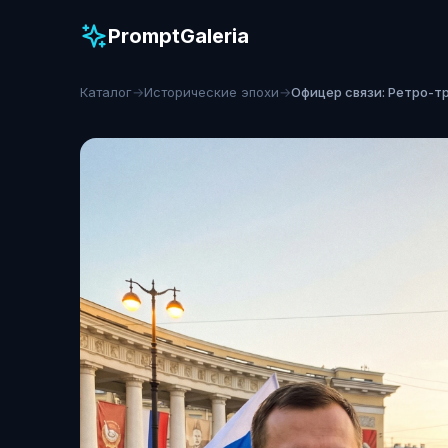
PromptGaleria
Каталог
→
Исторические эпохи
→
Офицер связи: Ретро-т