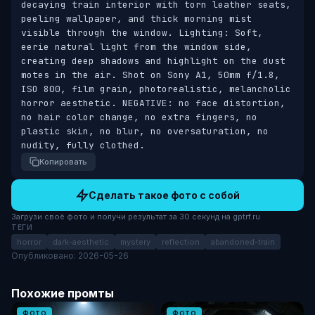
decaying train interior with torn leather seats, 
peeling wallpaper, and thick morning mist 
visible through the window. Lighting: Soft, 
eerie natural light from the window side, 
creating deep shadows and highlight on the dust 
motes in the air. Shot on Sony A1, 50mm f/1.8, 
ISO 800, film grain, photorealistic, melancholic 
horror aesthetic. NEGATIVE: no face distortion, 
no hair color change, no extra fingers, no 
plastic skin, no blur, no oversaturation, no 
nudity, fully clothed.
Копировать
Сделать такое фото с собой
Загрузи своё фото и получи результат за 30 секунд на gptrf.ru
ТЕГИ
horror
dark-aesthetic
mystery
reflection
abandoned-train
Опубликовано: 2026-05-26
Похожие промты
ФОТО
ФОТО