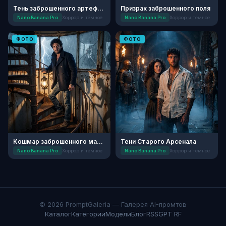
Тень заброшенного артефакта
Призрак заброшенного поля
Nano Banana Pro
Хоррор и тёмное
Nano Banana Pro
Хоррор и тёмное
ФОТО
ФОТО
Кошмар заброшенного маяка
Тени Старого Арсенала
Nano Banana Pro
Хоррор и тёмное
Nano Banana Pro
Хоррор и тёмное
© 2026 PromptGaleria — Галерея AI-промтов
Каталог
Категории
Модели
Блог
RSS
GPT RF