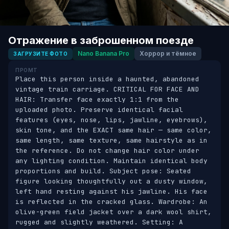
Отражение в заброшенном поезде
Nano Banana Pro
Хоррор и тёмное
ЗАГРУЗИТЕ ФОТО
ПРОМТ
Place this person inside a haunted, abandoned 
vintage train carriage. CRITICAL FOR FACE AND 
HAIR: Transfer face exactly 1:1 from the 
uploaded photo. Preserve identical facial 
features (eyes, nose, lips, jawline, eyebrows), 
skin tone, and the EXACT same hair — same color, 
same length, same texture, same hairstyle as in 
the reference. Do not change hair color under 
any lighting condition. Maintain identical body 
proportions and build. Subject pose: Seated 
figure looking thoughtfully out a dusty window, 
left hand resting against his jawline. His face 
is reflected in the cracked glass. Wardrobe: An 
olive-green field jacket over a dark wool shirt, 
rugged and slightly weathered. Setting: A 