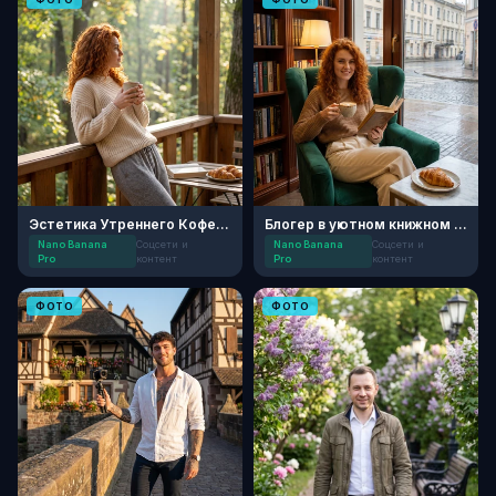
Эстетика Утреннего Кофе в Домике на Дереве
Блогер в уютном книжном кафе
Nano Banana
Соцсети и
Nano Banana
Соцсети и
Pro
контент
Pro
контент
ФОТО
ФОТО