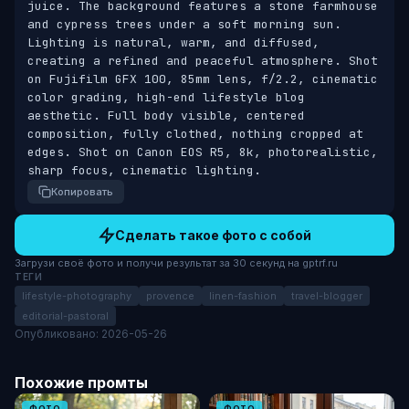
juice. The background features a stone farmhouse 
and cypress trees under a soft morning sun. 
Lighting is natural, warm, and diffused, 
creating a refined and peaceful atmosphere. Shot 
on Fujifilm GFX 100, 85mm lens, f/2.2, cinematic 
color grading, high-end lifestyle blog 
aesthetic. Full body visible, centered 
composition, fully clothed, nothing cropped at 
edges. Shot on Canon EOS R5, 8k, photorealistic, 
sharp focus, cinematic lighting.
Копировать
Сделать такое фото с собой
Загрузи своё фото и получи результат за 30 секунд на gptrf.ru
ТЕГИ
lifestyle-photography
provence
linen-fashion
travel-blogger
editorial-pastoral
Опубликовано: 2026-05-26
Похожие промты
ФОТО
ФОТО