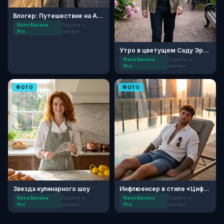
Влогер: Путешествие на Альбион
Nano Banana
Соцсети и
Pro
контент
Утро в цветущем Саду Эрмитаж
Nano Banana
Соцсети и
Pro
контент
ФОТО
ФОТО
Звезда кулинарного шоу
Инфлюенсер в стиле «Цифровой кочевник»
Nano Banana
Соцсети и
Nano Banana
Соцсети и
Pro
контент
Pro
контент