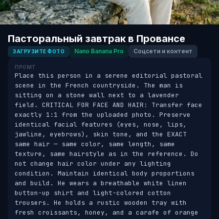
Пасторальный завтрак в Провансе
Nano Banana Pro
Соцсети и контент
ЗАГРУЗИТЕ ФОТО
ПРОМТ
Place this person in a serene editorial pastoral 
scene in the French countryside. The man is 
sitting on a stone wall next to a lavender 
field. CRITICAL FOR FACE AND HAIR: Transfer face 
exactly 1:1 from the uploaded photo. Preserve 
identical facial features (eyes, nose, lips, 
jawline, eyebrows), skin tone, and the EXACT 
same hair — same color, same length, same 
texture, same hairstyle as in the reference. Do 
not change hair color under any lighting 
condition. Maintain identical body proportions 
and build. He wears a breathable white linen 
button-up shirt and light-colored cotton 
trousers. He holds a rustic wooden tray with 
fresh croissants, honey, and a carafe of orange 