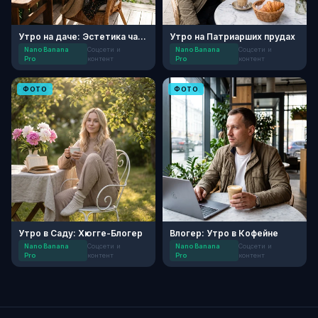
Утро на даче: Эстетика чаепития
Утро на Патриарших прудах
Nano Banana
Соцсети и
Nano Banana
Соцсети и
Pro
контент
Pro
контент
ФОТО
ФОТО
Утро в Саду: Хюгге-Блогер
Влогер: Утро в Кофейне
Nano Banana
Соцсети и
Nano Banana
Соцсети и
Pro
контент
Pro
контент