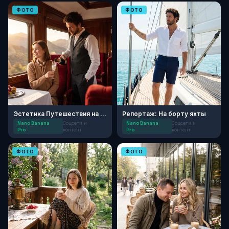
ФОТО
ФОТО
Эстетика Путешествия на Частном Поезде
Репортаж: На борту яхты
Nano Banana
Соцсети и
Nano Banana
Соцсети и
Pro
контент
Pro
контент
ФОТО
ФОТО