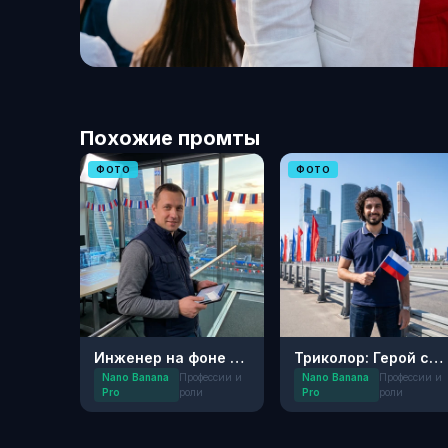
Похожие промты
ФОТО
ФОТО
Инженер на фоне триколора
Триколор: Герой современного города
Nano Banana
Профессии и
Nano Banana
Профессии и
Pro
роли
Pro
роли