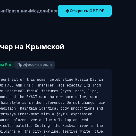
рии
Праздники
Модели
Блог
Открыть GPT RF
чер на Крымской
na Pro
Профессии и роли
 portrait of this woman celebrating Russia Day in 
OR FACE AND HAIR: Transfer face exactly 1:1 from 
ve identical facial features (eyes, nose, lips, 
one, and the EXACT same hair — same color, same 
 hairstyle as in the reference. Do not change hair 
ondition. Maintain identical body proportions and 
rymskaya Embankment with a joyful expression. 
ummer blazer over a blue silk top and red 
ricolor palette. Setting: the Moskva river in the 
uildings of the city skyline, festive white, blue, 