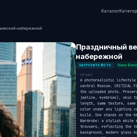
Каталог
Катего
рымской набережной
Праздничный ве
набережной
Nano Bana
ЗАГРУЗИТЕ ФОТО
ПРОМТ
A photorealistic lifestyle
central Moscow. CRITICAL F
the uploaded photo. Preser
jawline, eyebrows), skin t
length, same texture, same
color under any lighting c
build. She stands on the K
Wardrobe: a stylish white s
trousers, reflecting the t
background, modern glass b