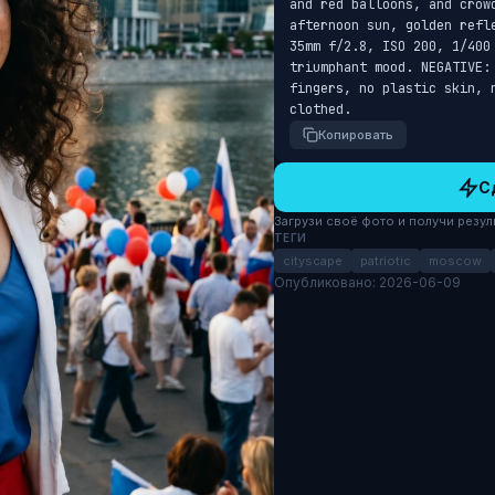
and red balloons, and crow
afternoon sun, golden refl
35mm f/2.8, ISO 200, 1/400
triumphant mood. NEGATIVE:
fingers, no plastic skin, 
clothed.
Копировать
С
Загрузи своё фото и получи результ
ТЕГИ
cityscape
patriotic
moscow
Опубликовано: 2026-06-09