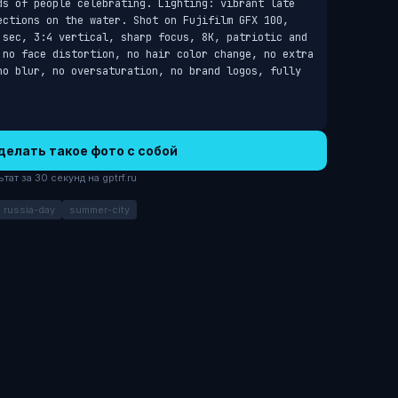
ds of people celebrating. Lighting: vibrant late 
ections on the water. Shot on Fujifilm GFX 100, 
 sec, 3:4 vertical, sharp focus, 8K, patriotic and 
 no face distortion, no hair color change, no extra 
no blur, no oversaturation, no brand logos, fully 
делать такое фото с собой
ат за 30 секунд на gptrf.ru
russia-day
summer-city