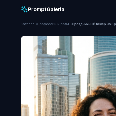
PromptGaleria
Каталог
→
Профессии и роли
→
Праздничный вечер на К