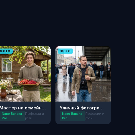
ФОТО
ФОТО
Мастер на семейной даче
Уличный фотограф: Будни
Nano Banana
Профессии и
Nano Banana
Профессии и
Pro
роли
Pro
роли