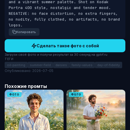
and a vibrant summer palette. Shot on Kodak 
Portra 400 style, nostalgic and tender mood. 
NEGATIVE: no face distortion, no extra fingers, 
no nudity, fully clothed, no artifacts, no brand 
logos.
Копировать
Сделать такое фото с собой
Загрузи своё фото и получи результат за 30 секунд на gptrf.ru
ТЕГИ
oil-painting
summer-field
daisies
family-values
day-of-fidelity
Опубликовано: 2026-07-05
Похожие промты
ФОТО
ФОТО