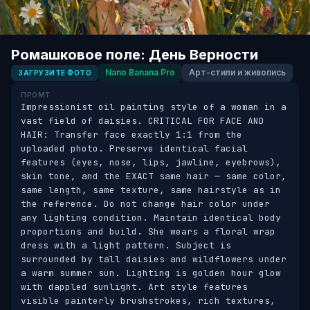
Ромашковое поле: День Верности
Nano Banana Pro
Арт-стили и живопись
ЗАГРУЗИТЕ ФОТО
ПРОМТ
Impressionist oil painting style of a woman in a 
vast field of daisies. CRITICAL FOR FACE AND 
HAIR: Transfer face exactly 1:1 from the 
uploaded photo. Preserve identical facial 
features (eyes, nose, lips, jawline, eyebrows), 
skin tone, and the EXACT same hair — same color, 
same length, same texture, same hairstyle as in 
the reference. Do not change hair color under 
any lighting condition. Maintain identical body 
proportions and build. She wears a floral wrap 
dress with a light pattern. Subject is 
surrounded by tall daisies and wildflowers under 
a warm summer sun. Lighting is golden hour glow 
with dappled sunlight. Art style features 
visible painterly brushstrokes, rich textures, 