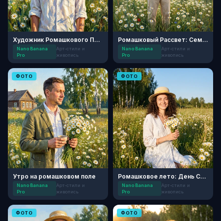
Художник Ромашкового Поля
Ромашковый Рассвет: Семейная Идиллия
Nano Banana
Арт-стили и
Nano Banana
Арт-стили и
Pro
живопись
Pro
живопись
ФОТО
ФОТО
Утро на ромашковом поле
Ромашковое лето: День Семьи
Nano Banana
Арт-стили и
Nano Banana
Арт-стили и
Pro
живопись
Pro
живопись
ФОТО
ФОТО