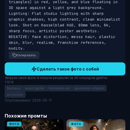
triangles) in red, yellow, and blue floating in 
3D space against a light grey background. 
Lighting: Flat studio lighting with sharp 
graphic shadows, high contrast, clean minimalist 
look. Shot on Hasselblad H6D, 80mm lens, 8k, 
sharp focus, artistic poster aesthetic. 
NEGATIVE: face distortion, messy hair, plastic 
skin, blur, realism, franchise references, 
nudity.
Копировать
Сделать такое фото с собой
Загрузи своё фото и получи результат за 30 секунд на gptrf.ru
ТЕГИ
bauhaus
avant-garde
minimalist-art
geometric-shapes
art-poster
Опубликовано: 2026-05-11
Похожие промты
ФОТО
ФОТО