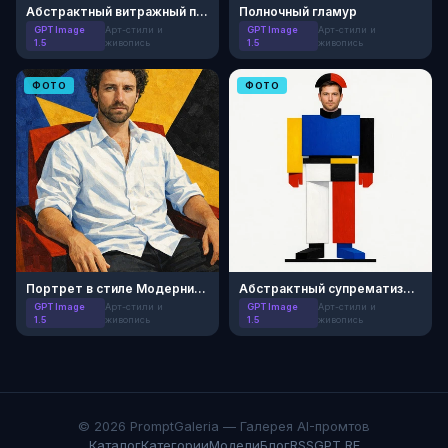
Абстрактный витражный портрет
Полночный гламур
GPT Image
Арт-стили и
GPT Image
Арт-стили и
1.5
живопись
1.5
живопись
ФОТО
ФОТО
Портрет в стиле Модернизма
Абстрактный супрематизм в стиле Малевича
GPT Image
Арт-стили и
GPT Image
Арт-стили и
1.5
живопись
1.5
живопись
© 2026 PromptGaleria — Галерея AI-промтов
Каталог
Категории
Модели
Блог
RSS
GPT RF