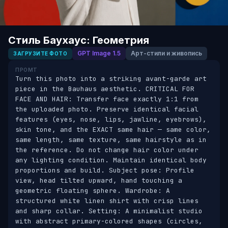
Стиль Баухаус: Геометрия
GPT Image 1.5
Арт-стили и живопись
ЗАГРУЗИТЕ ФОТО
ПРОМТ
Turn this photo into a striking avant-garde art 
piece in the Bauhaus aesthetic. CRITICAL FOR 
FACE AND HAIR: Transfer face exactly 1:1 from 
the uploaded photo. Preserve identical facial 
features (eyes, nose, lips, jawline, eyebrows), 
skin tone, and the EXACT same hair — same color, 
same length, same texture, same hairstyle as in 
the reference. Do not change hair color under 
any lighting condition. Maintain identical body 
proportions and build. Subject pose: Profile 
view, head tilted upward, hand touching a 
geometric floating sphere. Wardrobe: A 
structured white linen shirt with crisp lines 
and sharp collar. Setting: A minimalist studio 
with abstract primary-colored shapes (circles, 