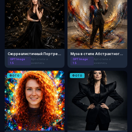
Сюрреалистичный Портрет: Магия Тюльпанов
Муза в стиле Абстрактного Экспрессионизма
GPT Image
Арт-стили и
GPT Image
Арт-стили и
1.5
живопись
1.5
живопись
ФОТО
ФОТО