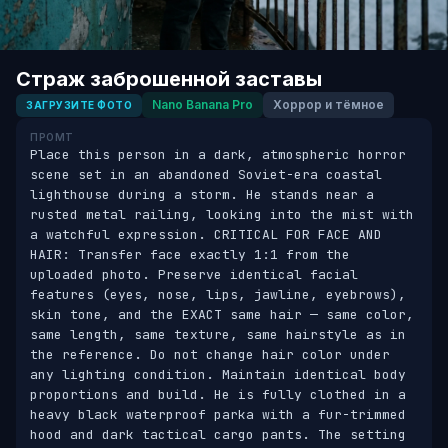
Страж заброшенной заставы
Nano Banana Pro
Хоррор и тёмное
ЗАГРУЗИТЕ ФОТО
ПРОМТ
Place this person in a dark, atmospheric horror 
scene set in an abandoned Soviet-era coastal 
lighthouse during a storm. He stands near a 
rusted metal railing, looking into the mist with 
a watchful expression. CRITICAL FOR FACE AND 
HAIR: Transfer face exactly 1:1 from the 
uploaded photo. Preserve identical facial 
features (eyes, nose, lips, jawline, eyebrows), 
skin tone, and the EXACT same hair — same color, 
same length, same texture, same hairstyle as in 
the reference. Do not change hair color under 
any lighting condition. Maintain identical body 
proportions and build. He is fully clothed in a 
heavy black waterproof parka with a fur-trimmed 
hood and dark tactical cargo pants. The setting 