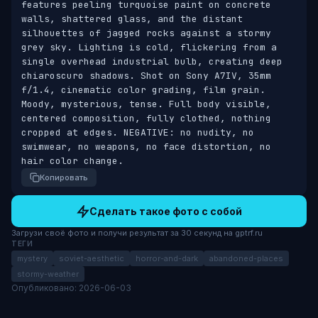
features peeling turquoise paint on concrete 
walls, shattered glass, and the distant 
silhouettes of jagged rocks against a stormy 
grey sky. Lighting is cold, flickering from a 
single overhead industrial bulb, creating deep 
chiaroscuro shadows. Shot on Sony A7IV, 35mm 
f/1.4, cinematic color grading, film grain. 
Moody, mysterious, tense. Full body visible, 
centered composition, fully clothed, nothing 
cropped at edges. NEGATIVE: no nudity, no 
swimwear, no weapons, no face distortion, no 
hair color change.
Копировать
Сделать такое фото с собой
Загрузи своё фото и получи результат за 30 секунд на gptrf.ru
ТЕГИ
mystery
soviet-aesthetic
horror-and-dark
abandoned-places
stormy-weather
Опубликовано: 2026-06-03