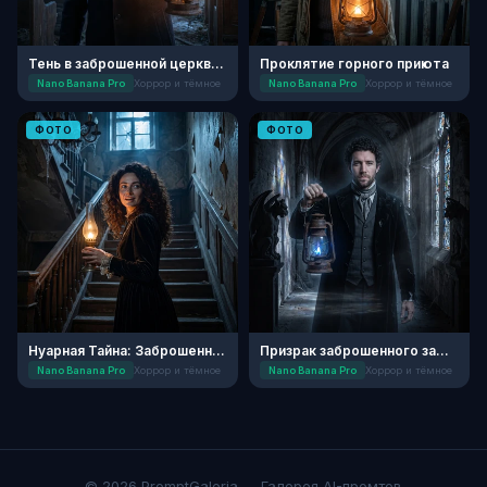
Тень в заброшенной церквушке
Проклятие горного приюта
Nano Banana Pro
Хоррор и тёмное
Nano Banana Pro
Хоррор и тёмное
ФОТО
ФОТО
Нуарная Тайна: Заброшенная Усадьба
Призрак заброшенного замка
Nano Banana Pro
Хоррор и тёмное
Nano Banana Pro
Хоррор и тёмное
© 2026 PromptGaleria — Галерея AI-промтов