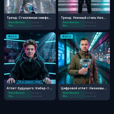
Тренд: Стеклянная симфония
Тренд: Уличный стиль Нео-Токио
Nano Banana
Тренды и
Nano Banana
Тренды и
Pro
вирусное
Pro
вирусное
ФОТО
ФОТО
Атлет будущего: Кибер-тренировка
Цифровой атлет: Неоновый стадион
Nano Banana
Тренды и
Nano Banana
Тренды и
Pro
вирусное
Pro
вирусное