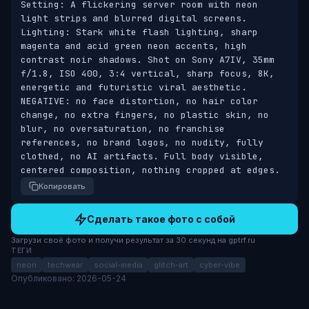
Setting: A flickering server room with neon 
light strips and blurred digital screens. 
Lighting: Stark white flash lighting, sharp 
magenta and acid green neon accents, high 
contrast noir shadows. Shot on Sony A7IV, 35mm 
f/1.8, ISO 400, 3:4 vertical, sharp focus, 8K, 
energetic and futuristic viral aesthetic. 
NEGATIVE: no face distortion, no hair color 
change, no extra fingers, no plastic skin, no 
blur, no oversaturation, no franchise 
references, no brand logos, no nudity, fully 
clothed, no AI artifacts. Full body visible, 
centered composition, nothing cropped at edges.
Копировать
Сделать такое фото с собой
Загрузи своё фото и получи результат за 30 секунд на gptrf.ru
ТЕГИ
neon
techwear
social-media
glitch-art
cyber-vibe
Опубликовано: 2026-05-24