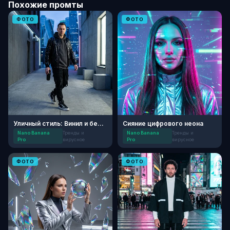
Похожие промты
ФОТО
ФОТО
Уличный стиль: Винил и бетон
Сияние цифрового неона
Nano Banana
Тренды и
Nano Banana
Тренды и
Pro
вирусное
Pro
вирусное
ФОТО
ФОТО