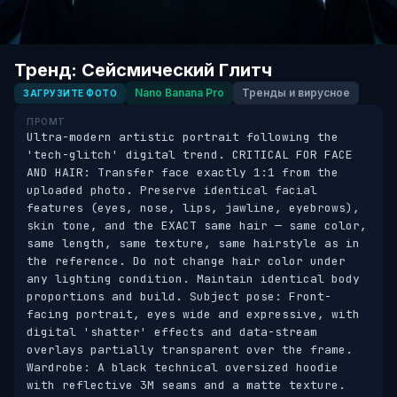
Тренд: Сейсмический Глитч
Nano Banana Pro
Тренды и вирусное
ЗАГРУЗИТЕ ФОТО
ПРОМТ
Ultra-modern artistic portrait following the 
'tech-glitch' digital trend. CRITICAL FOR FACE 
AND HAIR: Transfer face exactly 1:1 from the 
uploaded photo. Preserve identical facial 
features (eyes, nose, lips, jawline, eyebrows), 
skin tone, and the EXACT same hair — same color, 
same length, same texture, same hairstyle as in 
the reference. Do not change hair color under 
any lighting condition. Maintain identical body 
proportions and build. Subject pose: Front-
facing portrait, eyes wide and expressive, with 
digital 'shatter' effects and data-stream 
overlays partially transparent over the frame. 
Wardrobe: A black technical oversized hoodie 
with reflective 3M seams and a matte texture. 