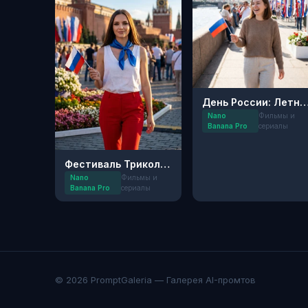
День России: Летний Ни
Nano
Фильмы и
Banana Pro
сериалы
Фестиваль Триколора: Центр Москвы
Nano
Фильмы и
Banana Pro
сериалы
© 2026 PromptGaleria — Галерея AI-промтов