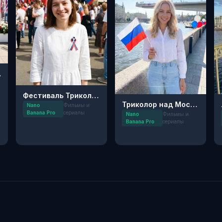
жний
Фестиваль Триколора в Парке Горького
Триколор над Москвой-рекой
Nano
Фильмы и
Banana Pro
сериалы
Nano
Фильмы и
Banana Pro
сериалы