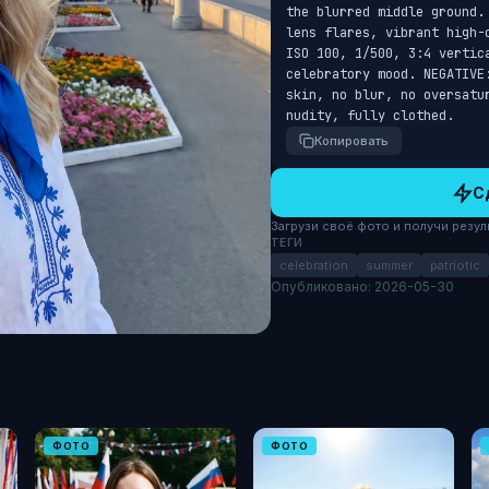
the blurred middle ground.
lens flares, vibrant high-
ISO 100, 1/500, 3:4 vertic
celebratory mood. NEGATIVE
skin, no blur, no oversatu
nudity, fully clothed.
Копировать
С
Загрузи своё фото и получи результ
ТЕГИ
celebration
summer
patriotic
Опубликовано: 2026-05-30
ФОТО
ФОТО