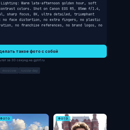
 Lighting: Warm late-afternoon golden hour, soft 
contrast colors. Shot on Canon EOS R5, 85mm f/1.4, 
al, sharp focus, 8K, ultra detailed, triumphant 
: no face distortion, no extra fingers, no plastic 
ration, no franchise references, no brand logos, no 
делать такое фото с собой
ат за 30 секунд на gptrf.ru
moscow
russia-day
ФОТО
ФОТО