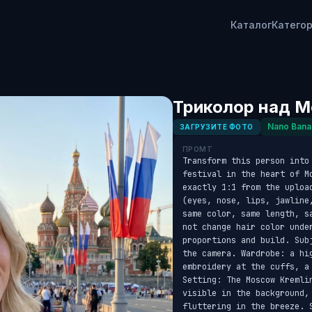
Каталог
Катего
Триколор над М
Nano Bana
ЗАГРУЗИТЕ ФОТО
ПРОМТ
Transform this person into
festival in the heart of M
exactly 1:1 from the uploa
(eyes, nose, lips, jawline
same color, same length, s
not change hair color unde
proportions and build. Sub
the camera. Wardrobe: a hi
embroidery at the cuffs, a
Setting: The Moscow Kremli
visible in the background,
fluttering in the breeze. 