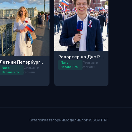
Репортер на Дне России
Летний Петербург: Патриотичный Тренд
Nano
Фильмы и
Banana Pro
сериалы
Nano
Фильмы и
Banana Pro
сериалы
Каталог
Категории
Модели
Блог
RSS
GPT RF