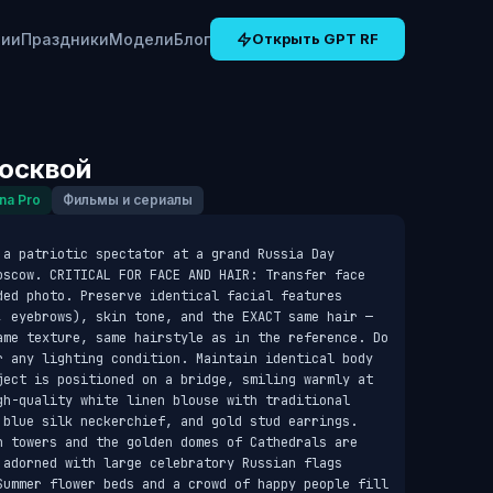
рии
Праздники
Модели
Блог
Открыть GPT RF
осквой
na Pro
Фильмы и сериалы
 a patriotic spectator at a grand Russia Day 
oscow. CRITICAL FOR FACE AND HAIR: Transfer face 
ded photo. Preserve identical facial features 
, eyebrows), skin tone, and the EXACT same hair — 
ame texture, same hairstyle as in the reference. Do 
r any lighting condition. Maintain identical body 
ject is positioned on a bridge, smiling warmly at 
gh-quality white linen blouse with traditional 
 blue silk neckerchief, and gold stud earrings. 
n towers and the golden domes of Cathedrals are 
 adorned with large celebratory Russian flags 
Summer flower beds and a crowd of happy people fill 