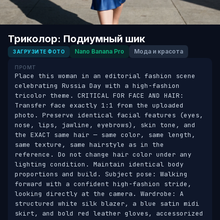
Триколор: Подиумный шик
Nano Banana Pro
Мода и красота
ЗАГРУЗИТЕ ФОТО
ПРОМТ
Place this woman in an editorial fashion scene 
celebrating Russia Day with a high-fashion 
tricolor theme. CRITICAL FOR FACE AND HAIR: 
Transfer face exactly 1:1 from the uploaded 
photo. Preserve identical facial features (eyes, 
nose, lips, jawline, eyebrows), skin tone, and 
the EXACT same hair — same color, same length, 
same texture, same hairstyle as in the 
reference. Do not change hair color under any 
lighting condition. Maintain identical body 
proportions and build. Subject pose: Walking 
forward with a confident high-fashion stride, 
looking directly at the camera. Wardrobe: A 
structured white silk blazer, a blue satin midi 
skirt, and bold red leather gloves, accessorized 