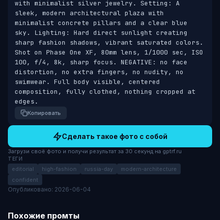
with minimalist silver jewelry. Setting: A 
sleek, modern architectural plaza with 
minimalist concrete pillars and a clear blue 
sky. Lighting: Hard direct sunlight creating 
sharp fashion shadows, vibrant saturated colors. 
Shot on Phase One XF, 80mm lens, 1/1000 sec, ISO 
100, f/4, 8k, sharp focus. NEGATIVE: no face 
distortion, no extra fingers, no nudity, no 
swimwear. Full body visible, centered 
composition, fully clothed, nothing cropped at 
edges.
Копировать
Сделать такое фото с собой
Загрузи своё фото и получи результат за 30 секунд на gptrf.ru
ТЕГИ
editorial
high-fashion
russia-day
modern-architecture
confident
Опубликовано: 2026-06-04
Похожие промты