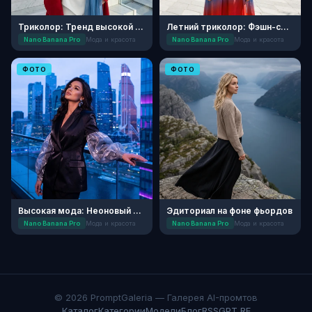
Триколор: Тренд высокой моды
Летний триколор: Фэшн-съемка
Nano Banana Pro
Мода и красота
Nano Banana Pro
Мода и красота
ФОТО
ФОТО
Высокая мода: Неоновый Шелк
Эдиториал на фоне фьордов
Nano Banana Pro
Мода и красота
Nano Banana Pro
Мода и красота
© 2026 PromptGaleria — Галерея AI-промтов
Каталог
Категории
Модели
Блог
RSS
GPT RF