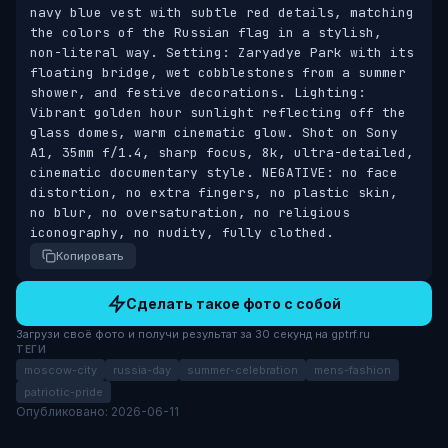
navy blue vest with subtle red details, matching 
the colors of the Russian flag in a stylish, 
non-literal way. Setting: Zaryadye Park with its 
floating bridge, wet cobblestones from a summer 
shower, and festive decorations. Lighting: 
Vibrant golden hour sunlight reflecting off the 
glass domes, warm cinematic glow. Shot on Sony 
A1, 35mm f/1.4, sharp focus, 8k, ultra-detailed, 
cinematic documentary style. NEGATIVE: no face 
distortion, no extra fingers, no plastic skin, 
no blur, no oversaturation, no religious 
iconography, no nudity, fully clothed.
Копировать
Сделать такое фото с собой
Загрузи своё фото и получи результат за 30 секунд на gptrf.ru
ТЕГИ
moscow-city
russia-day
summer-celebration
mens-fashion
patriotic-pride
Опубликовано: 2026-06-11