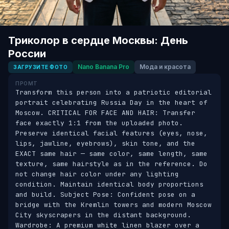
Триколор в сердце Москвы: День
России
Nano Banana Pro
Мода и красота
ЗАГРУЗИТЕ ФОТО
ПРОМТ
Transform this person into a patriotic editorial 
portrait celebrating Russia Day in the heart of 
Moscow. CRITICAL FOR FACE AND HAIR: Transfer 
face exactly 1:1 from the uploaded photo. 
Preserve identical facial features (eyes, nose, 
lips, jawline, eyebrows), skin tone, and the 
EXACT same hair — same color, same length, same 
texture, same hairstyle as in the reference. Do 
not change hair color under any lighting 
condition. Maintain identical body proportions 
and build. Subject Pose: Confident pose on a 
bridge with the Kremlin towers and modern Moscow 
City skyscrapers in the distant background. 
Wardrobe: A premium white linen blazer over a 