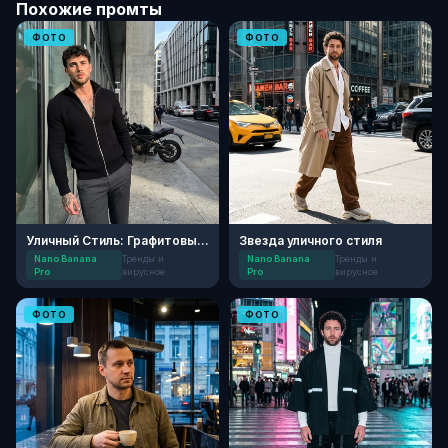
Похожие промты
ФОТО
ФОТО
Уличный Стиль: Графитовый Минимализм
Звезда уличного стиля
Nano Banana
Тренды и
Nano Banana
Тренды и
Pro
вирусное
Pro
вирусное
ФОТО
ФОТО