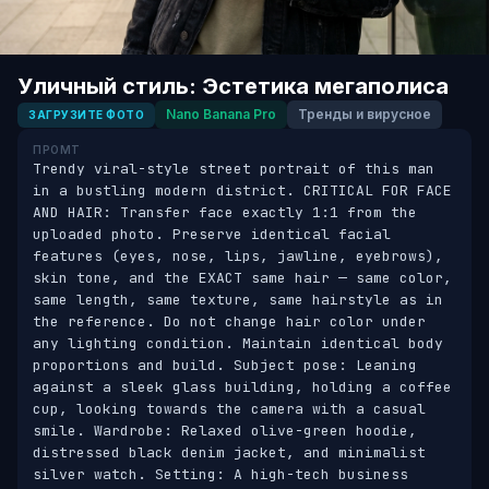
Уличный стиль: Эстетика мегаполиса
Nano Banana Pro
Тренды и вирусное
ЗАГРУЗИТЕ ФОТО
ПРОМТ
Trendy viral-style street portrait of this man 
in a bustling modern district. CRITICAL FOR FACE 
AND HAIR: Transfer face exactly 1:1 from the 
uploaded photo. Preserve identical facial 
features (eyes, nose, lips, jawline, eyebrows), 
skin tone, and the EXACT same hair — same color, 
same length, same texture, same hairstyle as in 
the reference. Do not change hair color under 
any lighting condition. Maintain identical body 
proportions and build. Subject pose: Leaning 
against a sleek glass building, holding a coffee 
cup, looking towards the camera with a casual 
smile. Wardrobe: Relaxed olive-green hoodie, 
distressed black denim jacket, and minimalist 
silver watch. Setting: A high-tech business 