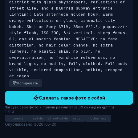
district with glass skyscrapers, reflections of 
street life, and a blurred subway entrance. 
Lighting: Late afternoon golden hour, warm 
orange reflections on glass, cinematic city 
bokeh. Shot on Sony A7IV, 35mm f/1.8, paparazzi-
style flash, ISO 200, 3:4 vertical, sharp focus, 
8K, casual modern fashion. NEGATIVE: no face 
distortion, no hair color change, no extra 
fingers, no plastic skin, no blur, no 
oversaturation, no franchise references, no 
brand logos, no nudity, fully clothed. Full body 
visible, centered composition, nothing cropped 
at edges.
Копировать
Сделать такое фото с собой
Загрузи своё фото и получи результат за 30 секунд на gptrf.ru
ТЕГИ
influencer
lifestyle
street-style
urban
modern-man
Опубликовано: 2026-05-20