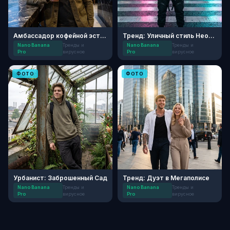
Амбассадор кофейной эстетики
Тренд: Уличный стиль Нео-Токио
Nano Banana
Тренды и
Nano Banana
Тренды и
Pro
вирусное
Pro
вирусное
ФОТО
ФОТО
Урбанист: Заброшенный Сад
Тренд: Дуэт в Мегаполисе
Nano Banana
Тренды и
Nano Banana
Тренды и
Pro
вирусное
Pro
вирусное