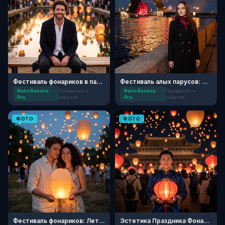
Фестиваль фонариков в парке
Фестиваль алых парусов: Ночь над Невой
Nano Banana
Праздники и
Nano Banana
Праздники и
Pro
события
Pro
события
ФОТО
ФОТО
Фестиваль фонариков: Летний вечер
Эстетика Праздника Фонарей