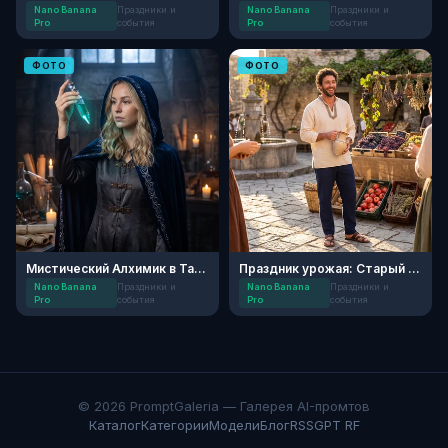
Nano Banana
Праздники и
Nano Banana
Праздники и
Pro
события
Pro
события
ФОТО
ФОТО
Мистический Алхимик в Тайной Лаборатории
Праздник урожая: Старый Крым
Nano Banana
Праздники и
Nano Banana
Праздники и
Pro
события
Pro
события
© 2026 PromptGaleria — Галерея AI-промтов
Каталог
Категории
Модели
Блог
RSS
GPT RF