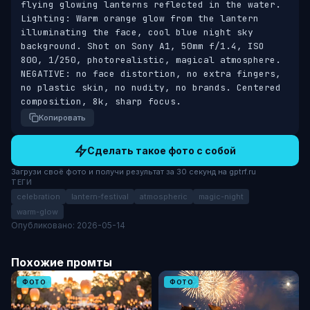
flying glowing lanterns reflected in the water. 
Lighting: Warm orange glow from the lantern 
illuminating the face, cool blue night sky 
background. Shot on Sony A1, 50mm f/1.4, ISO 
800, 1/250, photorealistic, magical atmosphere. 
NEGATIVE: no face distortion, no extra fingers, 
no plastic skin, no nudity, no brands. Centered 
composition, 8k, sharp focus.
Копировать
Сделать такое фото с собой
Загрузи своё фото и получи результат за 30 секунд на gptrf.ru
ТЕГИ
celebration
lantern-festival
atmospheric
magic-night
warm-glow
Опубликовано: 2026-05-14
Похожие промты
ФОТО
ФОТО