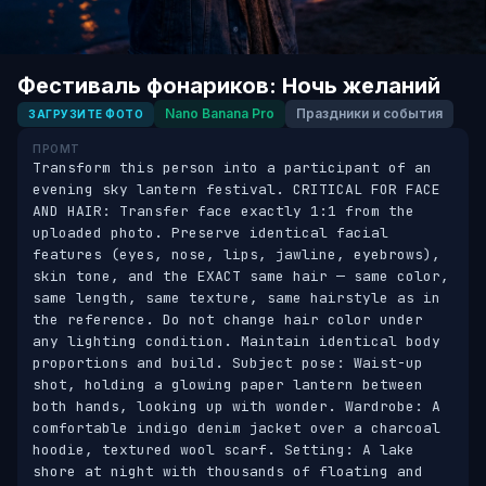
Фестиваль фонариков: Ночь желаний
Nano Banana Pro
Праздники и события
ЗАГРУЗИТЕ ФОТО
ПРОМТ
Transform this person into a participant of an 
evening sky lantern festival. CRITICAL FOR FACE 
AND HAIR: Transfer face exactly 1:1 from the 
uploaded photo. Preserve identical facial 
features (eyes, nose, lips, jawline, eyebrows), 
skin tone, and the EXACT same hair — same color, 
same length, same texture, same hairstyle as in 
the reference. Do not change hair color under 
any lighting condition. Maintain identical body 
proportions and build. Subject pose: Waist-up 
shot, holding a glowing paper lantern between 
both hands, looking up with wonder. Wardrobe: A 
comfortable indigo denim jacket over a charcoal 
hoodie, textured wool scarf. Setting: A lake 
shore at night with thousands of floating and 