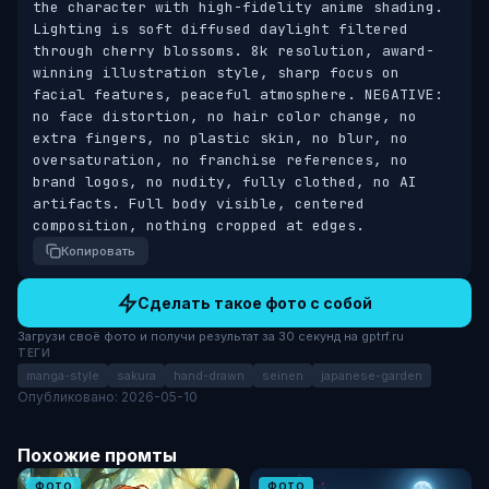
the character with high-fidelity anime shading. 
Lighting is soft diffused daylight filtered 
through cherry blossoms. 8k resolution, award-
winning illustration style, sharp focus on 
facial features, peaceful atmosphere. NEGATIVE: 
no face distortion, no hair color change, no 
extra fingers, no plastic skin, no blur, no 
oversaturation, no franchise references, no 
brand logos, no nudity, fully clothed, no AI 
artifacts. Full body visible, centered 
composition, nothing cropped at edges.
Копировать
Сделать такое фото с собой
Загрузи своё фото и получи результат за 30 секунд на gptrf.ru
ТЕГИ
manga-style
sakura
hand-drawn
seinen
japanese-garden
Опубликовано: 2026-05-10
Похожие промты
ФОТО
ФОТО