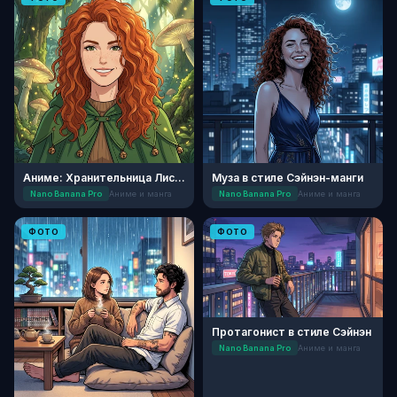
Аниме: Хранительница Лисьего Леса
Муза в стиле Сэйнэн-манги
Nano Banana Pro
Аниме и манга
Nano Banana Pro
Аниме и манга
ФОТО
ФОТО
Протагонист в стиле Сэйнэн
Nano Banana Pro
Аниме и манга