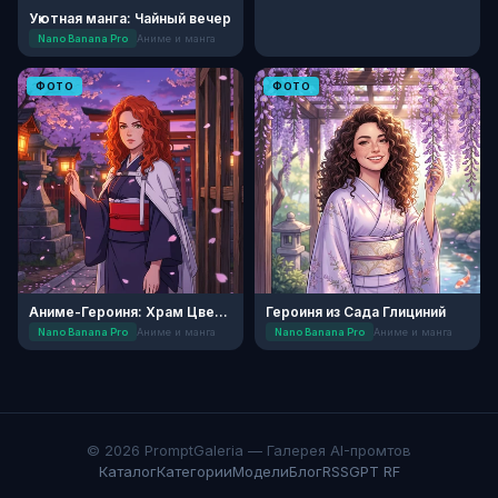
Уютная манга: Чайный вечер
Nano Banana Pro
Аниме и манга
ФОТО
ФОТО
Аниме-Героиня: Храм Цветущей Сакуры
Героиня из Сада Глициний
Nano Banana Pro
Аниме и манга
Nano Banana Pro
Аниме и манга
© 2026 PromptGaleria — Галерея AI-промтов
Каталог
Категории
Модели
Блог
RSS
GPT RF