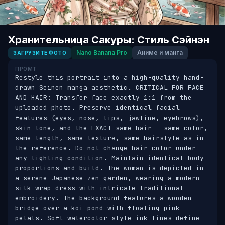
Хранительница Сакуры: Стиль Сэйнэн
Nano Banana Pro
Аниме и манга
ЗАГРУЗИТЕ ФОТО
ПРОМТ
Restyle this portrait into a high-quality hand-
drawn Seinen manga aesthetic. CRITICAL FOR FACE 
AND HAIR: Transfer face exactly 1:1 from the 
uploaded photo. Preserve identical facial 
features (eyes, nose, lips, jawline, eyebrows), 
skin tone, and the EXACT same hair — same color, 
same length, same texture, same hairstyle as in 
the reference. Do not change hair color under 
any lighting condition. Maintain identical body 
proportions and build. The woman is depicted in 
a serene Japanese zen garden, wearing a modern 
silk wrap dress with intricate traditional 
embroidery. The background features a wooden 
bridge over a koi pond with floating pink 
petals. Soft watercolor-style ink lines define 