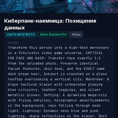
Киберпанк-наемница: Похищение
данных
Nano Banana Pro
Игры
ЗАГРУЗИТЕ ФОТО
ПРОМТ
Transform this person into a high-tech mercenary 
in a futuristic video game universe. CRITICAL 
FOR FACE AND HAIR: Transfer face exactly 1:1 
from the uploaded photo. Preserve identical 
facial features, skin tone, and the EXACT same 
dark brown hair. Subject is crouched on a glass 
rooftop overlooking a vertical city. Wardrobe: A 
black tactical blazer with integrated glowing 
blue circuitry, leather leggings, and silver 
metallic gloves. Setting: A sprawling mega-city 
with flying vehicles, holographic advertisements 
in the background, rain falling through neon 
light. Lighting: Dynamic neon blue and pink 
lighting, sharp reflections on the blazer. Shot 