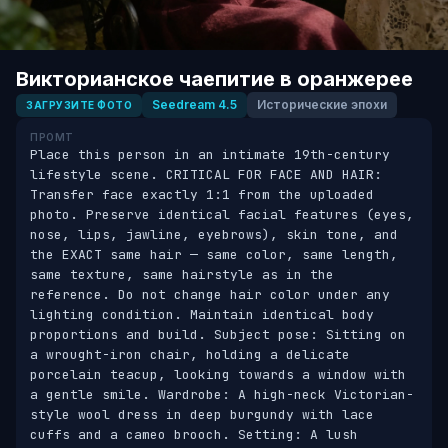
Викторианское чаепитие в оранжерее
Seedream 4.5
Исторические эпохи
ЗАГРУЗИТЕ ФОТО
ПРОМТ
Place this person in an intimate 19th-century 
lifestyle scene. CRITICAL FOR FACE AND HAIR: 
Transfer face exactly 1:1 from the uploaded 
photo. Preserve identical facial features (eyes, 
nose, lips, jawline, eyebrows), skin tone, and 
the EXACT same hair — same color, same length, 
same texture, same hairstyle as in the 
reference. Do not change hair color under any 
lighting condition. Maintain identical body 
proportions and build. Subject pose: Sitting on 
a wrought-iron chair, holding a delicate 
porcelain teacup, looking towards a window with 
a gentle smile. Wardrobe: A high-neck Victorian-
style wool dress in deep burgundy with lace 
cuffs and a cameo brooch. Setting: A lush 