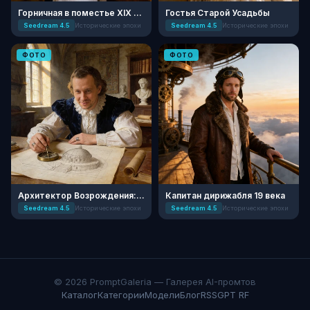
Горничная в поместье XIX века
Гостья Старой Усадьбы
Seedream 4.5
Исторические эпохи
Seedream 4.5
Исторические эпохи
ФОТО
ФОТО
Архитектор Возрождения: Тайный чертеж
Капитан дирижабля 19 века
Seedream 4.5
Исторические эпохи
Seedream 4.5
Исторические эпохи
© 2026 PromptGaleria — Галерея AI-промтов
Каталог
Категории
Модели
Блог
RSS
GPT RF