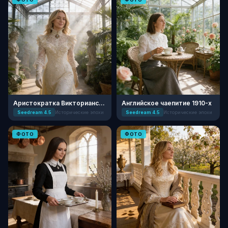
Аристократка Викторианской Усадьбы
Английское чаепитие 1910-х
Seedream 4.5
Исторические эпохи
Seedream 4.5
Исторические эпохи
ФОТО
ФОТО