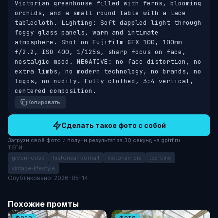
Victorian greenhouse filled with ferns, blooming 
orchids, and a small round table with a lace 
tablecloth. Lighting: Soft dappled light through 
foggy glass panels, warm and intimate 
atmosphere. Shot on Fujifilm GFX 100, 100mm 
f/2.2, ISO 400, 1/125s, sharp focus on face, 
nostalgic mood. NEGATIVE: no face distortion, no 
extra limbs, no modern technology, no brands, no 
logos, no nudity. Fully clothed, 3:4 vertical, 
centered composition.
Копировать
Сделать такое фото с собой
Загрузи своё фото и получи результат за 30 секунд на gptrf.ru
ТЕГИ
greenhouse
historical-portrait
victorian-era
tea-time
vintage-lifestyle
Опубликовано: 2026-05-14
Похожие промты
ФОТО
ФОТО